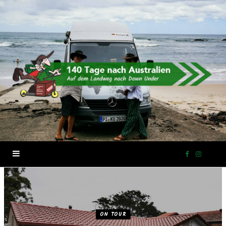
F
I
a
n
c
s
ON TOUR