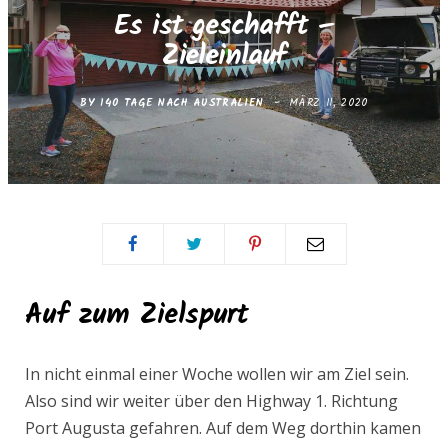
e
t
Es ist geschafft –
Zieleinlauf
b
a
BY
140 TAGE NACH AUSTRALIEN
MÄRZ 11, 2020
o
g
o
r
k
a
m
Auf zum Zielspurt
In nicht einmal einer Woche wollen wir am Ziel sein.
Also sind wir weiter über den Highway 1. Richtung
Port Augusta gefahren. Auf dem Weg dorthin kamen