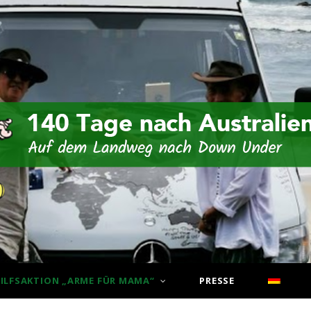
ILFSAKTION „ARME FÜR MAMA“
PRESSE