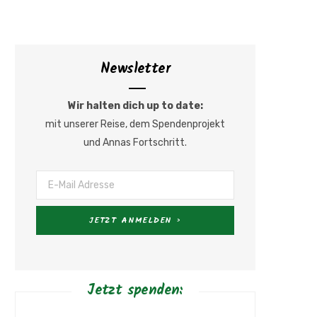
a
n
c
s
Newsletter
e
t
Wir halten dich up to date:
b
a
mit unserer Reise, dem Spendenprojekt
und Annas Fortschritt.
o
g
o
r
k
a
m
Jetzt spenden: