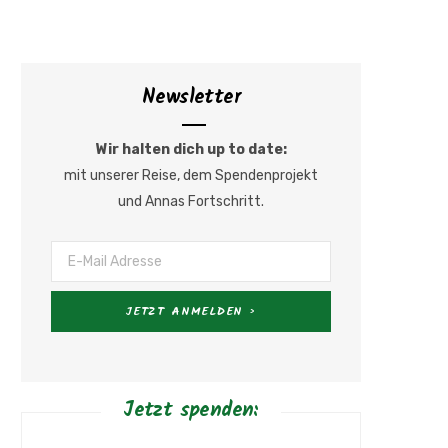
a
n
c
s
Newsletter
e
t
Wir halten dich up to date:
b
a
mit unserer Reise, dem Spendenprojekt
und Annas Fortschritt.
o
g
o
r
k
a
m
Jetzt spenden: