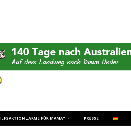
ILFSAKTION „ARME FÜR MAMA“
PRESSE