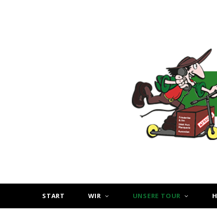
START
WIR
UNSERE TOUR
H