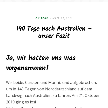
e
t
b
a
ON TOUR
MÄRZ 27, 2020
140 Tage nach Australien –
o
g
unser Fazit
o
r
k
a
Ja, wir hatten uns was
vorgenommen!
m
Wir beide, Carsten und Manni, sind aufgebrochen,
um in 140 Tagen von Norddeutschland auf dem
Landweg nach Australien zu fahren. Am 21. Oktober
2019 ging es los!