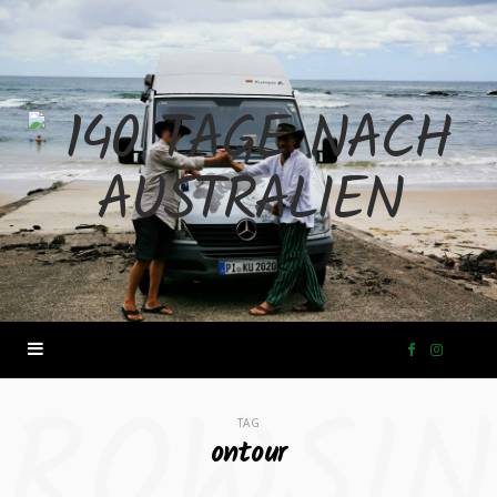
F
I
ROWSI
a
n
TAG
ontour
c
s