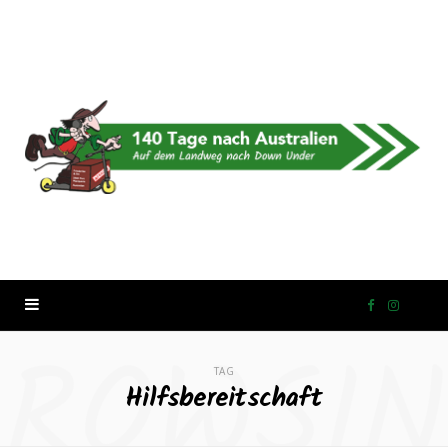
F
I
ROWSI
a
n
TAG
Hilfsbereitschaft
c
s