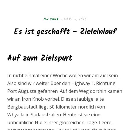
e
t
b
a
ON TOUR
MÄRZ 11, 2020
Es ist geschafft – Zieleinlauf
o
g
o
r
Auf zum Zielspurt
k
a
In nicht einmal einer Woche wollen wir am Ziel sein.
m
Also sind wir weiter über den Highway 1. Richtung
Port Augusta gefahren. Auf dem Weg dorthin kamen
wir an Iron Knob vorbei. Diese staubige, alte
Bergbaustadt liegt 50 Kilometer nördlich von
Whyalla in Südaustralien. Heute ist sie eine
unheimliche Hülle ihrer glorreichen Tage. Leere,