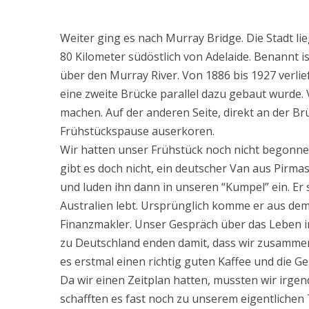
Weiter ging es nach Murray Bridge. Die Stadt li
80 Kilometer südöstlich von Adelaide. Benannt i
über den Murray River. Von 1886 bis 1927 verli
eine zweite Brücke parallel dazu gebaut wurde.
machen. Auf der anderen Seite, direkt an der Br
Frühstückspause auserkoren.
Wir hatten unser Frühstück noch nicht begonnen
gibt es doch nicht, ein deutscher Van aus Pirmas
und luden ihn dann in unseren “Kumpel” ein. Er st
Australien lebt. Ursprünglich komme er aus de
Finanzmakler. Unser Gespräch über das Leben i
zu Deutschland enden damit, dass wir zusamme
es erstmal einen richtig guten Kaffee und die G
Da wir einen Zeitplan hatten, mussten wir irge
schafften es fast noch zu unserem eigentlichen 