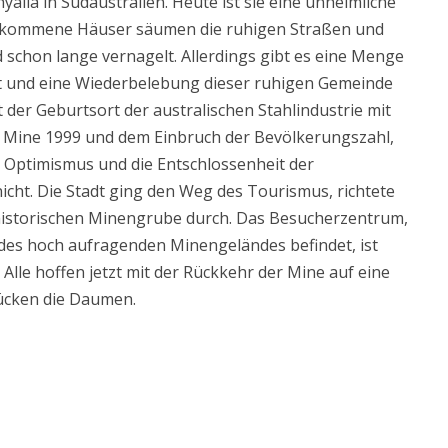
alla in Südaustralien. Heute ist sie eine unheimliche
rgekommene Häuser säumen die ruhigen Straßen und
 schon lange vernagelt. Allerdings gibt es eine Menge
t und eine Wiederbelebung dieser ruhigen Gemeinde
der Geburtsort der australischen Stahlindustrie mit
er Mine 1999 und dem Einbruch der Bevölkerungszahl,
r Optimismus und die Entschlossenheit der
icht. Die Stadt ging den Weg des Tourismus, richtete
historischen Minengrube durch. Das Besucherzentrum,
e des hoch aufragenden Minengeländes befindet, ist
lle hoffen jetzt mit der Rückkehr der Mine auf eine
rücken die Daumen.