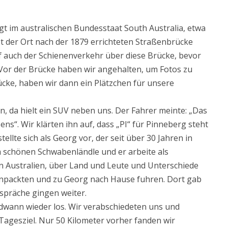
egt im australischen Bundesstaat South Australia, etwa
st der Ort nach der 1879 errichteten Straßenbrücke
ef auch der Schienenverkehr über diese Brücke, bevor
 Vor der Brücke haben wir angehalten, um Fotos zu
ücke, haben wir dann ein Plätzchen für unsere
, da hielt ein SUV neben uns. Der Fahrer meinte: „Das
ens“. Wir klärten ihn auf, dass „PI“ für Pinneberg steht
ellte sich als Georg vor, der seit über 30 Jahren in
m schönen Schwabenländle und er arbeite als
n Australien, über Land und Leute und Unterschiede
npackten und zu Georg nach Hause fuhren. Dort gab
espräche gingen weiter.
ndwann wieder los. Wir verabschiedeten uns und
Tagesziel. Nur 50 Kilometer vorher fanden wir