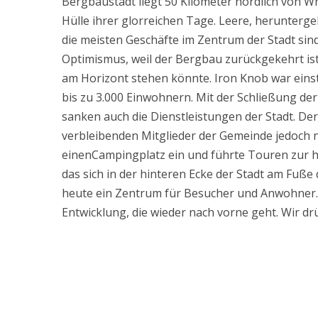
Bergbaustadt liegt 50 Kilometer nördlich von Why
Hülle ihrer glorreichen Tage. Leere, herunte
die meisten Geschäfte im Zentrum der Stadt sind
Optimismus, weil der Bergbau zurückgekehrt is
am Horizont stehen könnte. Iron Knob war einst 
bis zu 3.000 Einwohnern. Mit der Schließung d
sanken auch die Dienstleistungen der Stadt. De
verbleibenden Mitglieder der Gemeinde jedoch n
einenCampingplatz ein und führte Touren zur 
das sich in der hinteren Ecke der Stadt am Fuß
heute ein Zentrum für Besucher und Anwohner. A
Entwicklung, die wieder nach vorne geht. Wir d