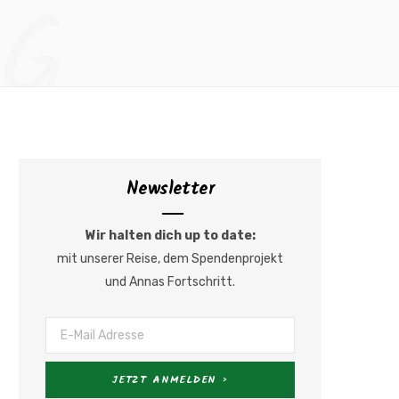
NG
a
n
c
s
e
t
b
a
Newsletter
o
g
o
r
Wir halten dich up to date:
mit unserer Reise, dem Spendenprojekt
k
a
und Annas Fortschritt.
m