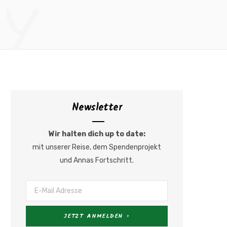
Y
a
n
c
s
e
t
b
a
Newsletter
o
g
o
r
Wir halten dich up to date:
mit unserer Reise, dem Spendenprojekt
k
a
und Annas Fortschritt.
m