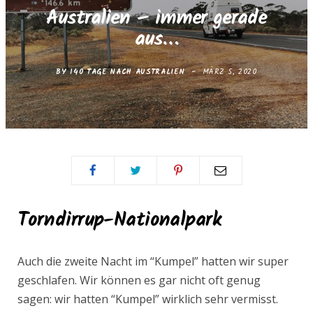
e
t
Australien – immer gerade
aus…
b
a
BY
140 TAGE NACH AUSTRALIEN
MÄRZ 5, 2020
o
g
o
r
k
a
m
Torndirrup-Nationalpark
Auch die zweite Nacht im “Kumpel” hatten wir super
geschlafen. Wir können es gar nicht oft genug
sagen: wir hatten “Kumpel” wirklich sehr vermisst.