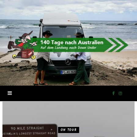
F
I
a
n
c
s
ON TOUR