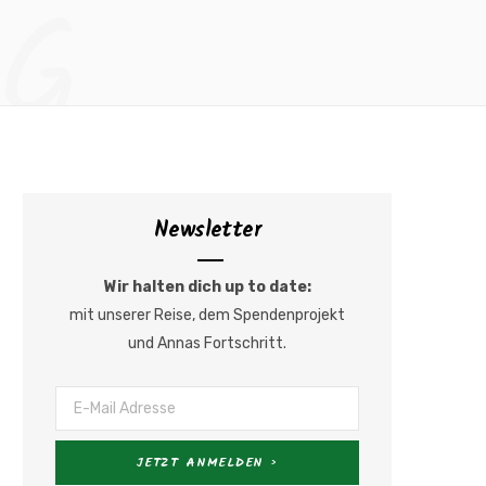
NG
a
n
c
s
e
t
b
a
Newsletter
o
g
o
r
Wir halten dich up to date:
mit unserer Reise, dem Spendenprojekt
k
a
und Annas Fortschritt.
m