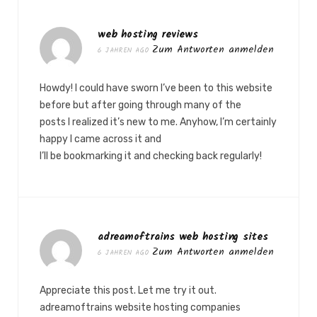
web hosting reviews
Zum Antworten anmelden
6 JAHREN AGO
Howdy! I could have sworn I’ve been to this website
before but after going through many of the
posts I realized it’s new to me. Anyhow, I’m certainly
happy I came across it and
I’ll be bookmarking it and checking back regularly!
adreamoftrains web hosting sites
Zum Antworten anmelden
6 JAHREN AGO
Appreciate this post. Let me try it out.
adreamoftrains website hosting companies