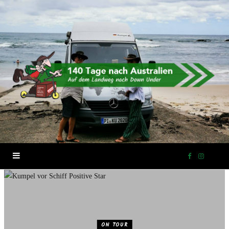
F
I
a
n
c
s
ON TOUR