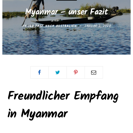
e
t
Myanmar – unser Fazit
b
a
BY
140 TAGE NACH AUSTRALIEN
JANUAR 2, 2020
o
g
o
r
k
a
m
Freundlicher Empfang
in Myanmar