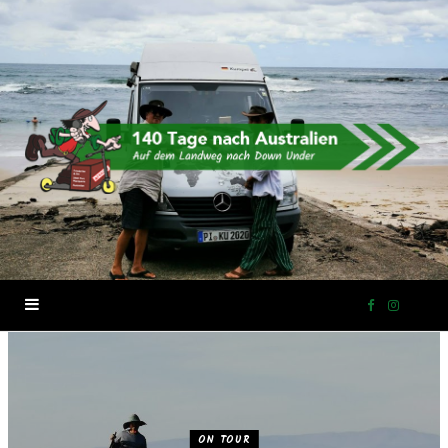
F
I
a
n
c
s
ON TOUR