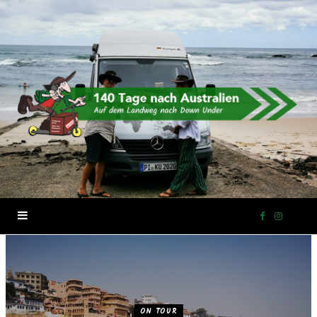
F
I
a
n
c
s
ON TOUR