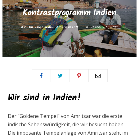
e
t
Kontrastprogramm Indien
b
a
BY
140 TAGE NACH AUSTRALIEN
DEZEMBER 5, 2019
o
g
o
r
k
a
m
Wir sind in Indien!
Der “Goldene Tempel” von Amritsar war die erste
indische Sehenswürdigkeit, die wir besucht haben.
Die imposante Tempelanlage von Amritsar steht im