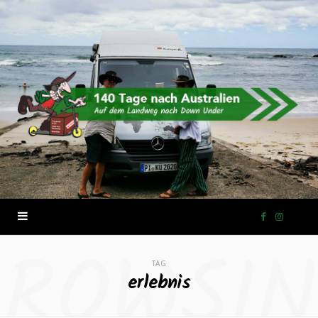
F
I
ROWSI
a
n
TAG
erlebnis
c
s