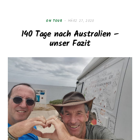
e
t
b
a
ON TOUR
MÄRZ 27, 2020
140 Tage nach Australien –
o
g
unser Fazit
o
r
k
a
m