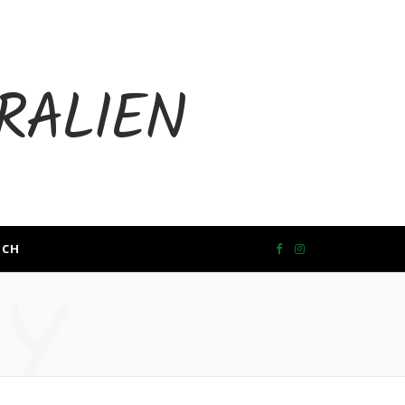
F
I
Y
a
n
c
s
e
t