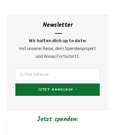
b
a
Newsletter
o
g
o
r
Wir halten dich up to date:
mit unserer Reise, dem Spendenprojekt
k
a
und Annas Fortschritt.
m
Jetzt spenden: